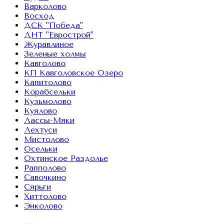
Варколово
Восход
ДСК "Победа"
ДНТ "Еврострой"
Журавлиное
Зеленые холмы
Кавголово
КП Кавголовское Озеро
Капитолово
Корабсельки
Кузьмолово
Куялово
Лассы-Мяки
Лехтуси
Мистолово
Осельки
Охтинское Раздолье
Рапполово
Савочкино
Сярьги
Хиттолово
Энколово