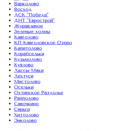
Варколово
Восход
ДСК "Победа"
ДНТ "Еврострой"
Журавлиное
Зеленые холмы
Кавголово
КП Кавголовское Озеро
Капитолово
Корабсельки
Кузьмолово
Куялово
Лассы-Мяки
Лехтуси
Мистолово
Осельки
Охтинское Раздолье
Рапполово
Савочкино
Сярьги
Хиттолово
Энколово